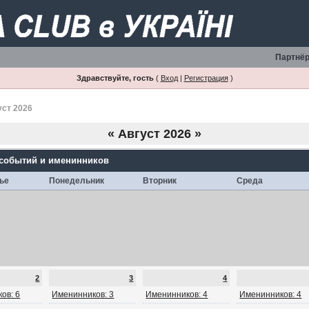
Партнёр
Здравствуйте, гость
(
Вход
|
Регистрация
)
уст 2026
«
Август 2026
»
 событий и именинников
ье
Понедельник
Вторник
Среда
2
3
4
ов: 6
Именинников: 3
Именинников: 4
Именинников: 4