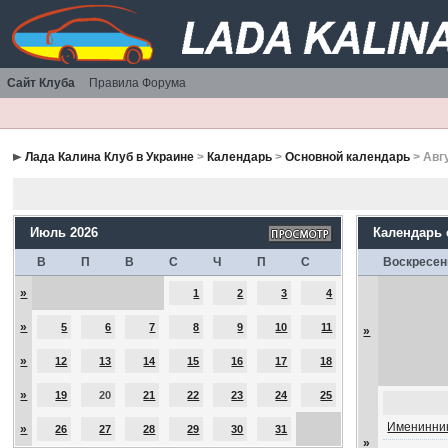
Сайт Клуба
Правила Форума
Лада Калина Клуб в Украине
>
Календарь
>
Основной календарь
> Авг
Июль 2026
Календарь
В
П
В
С
Ч
П
С
Воскресен
»
1
2
3
4
»
5
6
7
8
9
10
11
»
»
12
13
14
15
16
17
18
»
19
20
21
22
23
24
25
Именинник
»
26
27
28
29
30
31
»