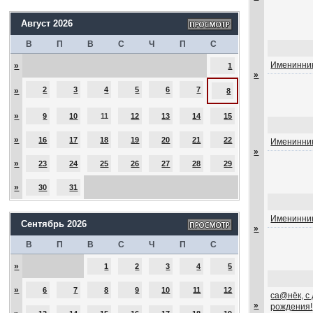
Август 2026
В
П
В
С
Ч
П
С
Именинник
»
1
»
2
3
4
5
6
7
»
8
»
9
10
11
12
13
14
15
»
16
17
18
19
20
21
22
Именинник
»
»
23
24
25
26
27
28
29
»
30
31
Именинник
Сентябрь 2026
»
В
П
В
С
Ч
П
С
»
1
2
3
4
5
»
6
7
8
9
10
11
12
са@нёк, с
»
рождения!