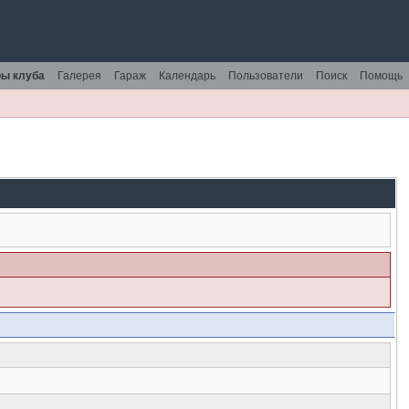
ы клуба
Галерея
Гараж
Календарь
Пользователи
Поиск
Помощь