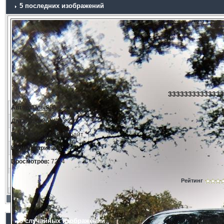
5 последних изображений
33333333333333
Автор:
Олег808
Дата:
11.3.2014, 23:21
Размер:
166.68 килобайт
Комментариев:
0
Просмотров:
7214
Рейтинг
5 случайных изображений