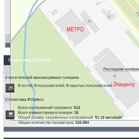
Статистика IP.Gallery
Последние изобра
0 посетителей просматривают галерею
0
гостей,
0
пользователей,
0
скрытых пользователей
Статистика IP.Gallery
Всего изображений загружено:
512
Всего комментариев в галереи:
16
Общий размер загруженных изображений:
91.16 мегабайт
Общее количество просмотров:
326.984