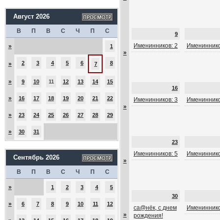
Август 2026
В
П
В
С
Ч
П
С
9
Именинников: 2
Имениннико
»
1
»
2
3
4
5
6
8
»
7
»
9
10
11
12
13
14
15
16
»
16
17
18
19
20
21
22
Именинников: 3
Имениннико
»
»
23
24
25
26
27
28
29
»
30
31
23
Именинников: 5
Имениннико
Сентябрь 2026
»
В
П
В
С
Ч
П
С
»
1
2
3
4
5
30
»
6
7
8
9
10
11
12
са@нёк, с днем
Имениннико
»
рождения!