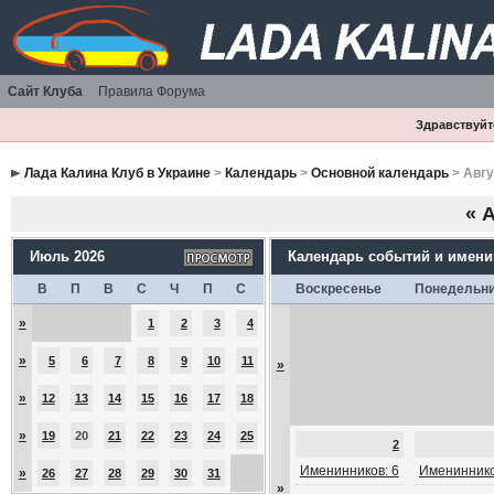
Сайт Клуба
Правила Форума
Здравствуйте
Лада Калина Клуб в Украине
>
Календарь
>
Основной календарь
> Авгу
«
А
Июль 2026
Календарь событий и имен
В
П
В
С
Ч
П
С
Воскресенье
Понедельн
»
1
2
3
4
»
5
6
7
8
9
10
11
»
»
12
13
14
15
16
17
18
»
19
20
21
22
23
24
25
2
Именинников: 6
Имениннико
»
26
27
28
29
30
31
»