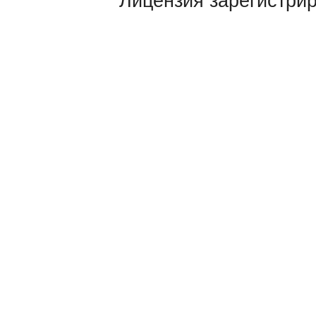
Лицензия зарегистри