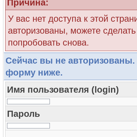
Причина:
У вас нет доступа к этой стра
авторизованы, можете сделать 
попробовать снова.
Сейчас вы не авторизованы. 
форму ниже.
Имя пользователя (login)
Пароль