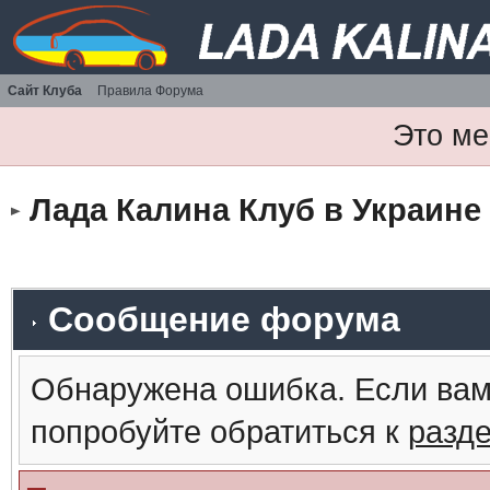
Сайт Клуба
Правила Форума
Это ме
Лада Калина Клуб в Украине
Сообщение форума
Обнаружена ошибка. Если вам
попробуйте обратиться к
разд