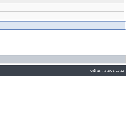
Сейчас: 7.8.2026, 10:22